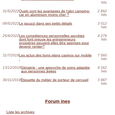
hits
31/5/2022
Quels sont les avantages de l'abri camping-
2 892
car en aluminium moins cher ?
hits
09/5/2022
Le jacuzzi dans ses petits détails
3 012
hits
25/4/2022
Les compétences personnelles secrètes
4 279
dont font preuve les entrepreneurs
hits
prospères peuvent-elles être apprises pour
devenir rentier?
31/7/2019
Les actus des bons plans casinos sur mobile
7 560
:
hits
13/12/2018
Gériatrie : une approche de soins adaptée
4 162
aux personnes âgées
hits
30/11/2018
Étiquette du métier de porteur de cercueil
3 987
hits
Forum ines
Liste les archives