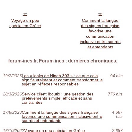
Voyage un peu
Comment la langue
spécial en Grèce
des signes française
favorise une
communication
inclusive entre sourds
et entendants
forum-ines.fr, Forum ines : dernières chroniques.
19/7/2026
Les « leaks de Ninah 303 » : ce que cela
94 hits
signifie vraiment et comment transformer le
sujet en réflexes responsables
28/3/2026
Service client Iboutix : une gestion des
776 hits
prélèvements simple, efficace et sans
contraintes
17/6/2023
Comment la langue des signes française
4 567
favorise une communication inclusive entre
hits
sourds et entendants
16/10/2022
Voyage un peu spécial en Grèce
2 687