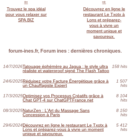
Trouvez le spa idéal
Découvrez en ligne le
pour vous relaxer sur
restaurant Le Txotx à
SPA.BIZ
Lons et préparez-
vous à vivre un
moment unique et
savoureux.
forum-ines.fr, Forum ines : dernières chroniques.
14/7/2026
Tatouage éphémère au Jagua : le style ultra
158 hits
réaliste et waterproof signé The Flash Tattoo
24/6/2025
Réduisez votre Facture Énergétique grâce à
1 507
un Chauffagiste Expert
hits
17/3/2025
Optimisez vos Processus Créatifs grâce à
8 104
Chat GPT-4 sur ChatGPTFrance.net
hits
08/3/2025
NaturZen : L'Art du Massage Sans
8 150
Concession à Paris
hits
29/6/2024
Découvrez en ligne le restaurant Le Txotx à
5 412
Lons et préparez-vous à vivre un moment
hits
unique et savoureux.