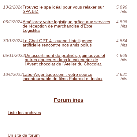
13/2/2024
Trouvez le spa idéal pour vous relaxer sur
5 896
SPA.BIZ
hits
06/2/2024
Améliorez votre logistique grâce aux services
4 596
de réception de marchandise d'Etxe
hits
Logistika
30/1/2024
Le Chat GPT 4 : quand l'intelligence
4 564
artificielle rencontre nos amis poilus
hits
05/11/2023
Un assortiment de pralinés, guimauves et
4 568
autres douceurs dans le calendrier de
hits
l'Avent chocolat de l'Atelier du Chocolat.
18/8/2023
Labo-Argentique.com : votre source
3 631
incontournable de films Polaroid et Instax
hits
Forum ines
Liste les archives
Un site de forum