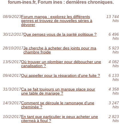
forum-ines.fr, Forum ines : dernières chroniques.
08/9/2023
Forum manga : explorez les différents
13 744
genres et trouvez de nouvelles séries à
hits
dévorer
30/12/2017
Que pensez-vous de la parité politique ?
6 496
hits
28/10/2017
Je cherche à acheter des joints pour ma
5 923
chambre froide
hits
13/5/2017
Où trouver un plombier pour déboucher une
4 082
canalisation ?
hits
09/4/2017
Qui appeller pour la réparation d'une fuite ?
6 133
hits
31/3/2017
Ca se fait toujours un marque place pour
4 358
une table de mariage ?
hits
14/3/2017
Comment se déroule le ramonage d'une
3 247
cheminée ?
hits
10/2/2017
En tant que particulier je peux acheter une
2 823
citerneà à fioul ?
hits