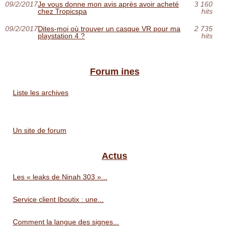
09/2/2017
Je vous donne mon avis après avoir acheté
3 160
chez Tropicspa
hits
09/2/2017
Dites-moi où trouver un casque VR pour ma
2 735
playstation 4 ?
hits
Forum ines
Liste les archives
Un site de forum
Actus
Les « leaks de Ninah 303 »...
Service client Iboutix : une...
Comment la langue des signes...