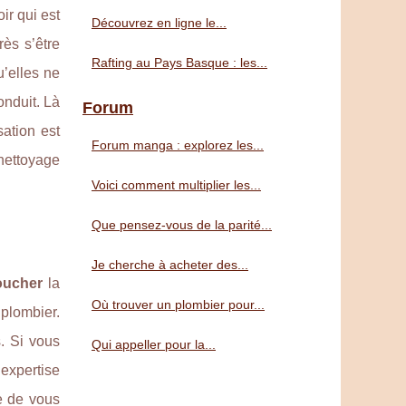
ir qui est
Découvrez en ligne le...
ès s’être
Rafting au Pays Basque : les...
u’elles ne
onduit. Là
Forum
ation est
Forum manga : explorez les...
nettoyage
Voici comment multiplier les...
Que pensez-vous de la parité...
Je cherche à acheter des...
oucher
la
Où trouver un plombier pour...
 plombier.
s. Si vous
Qui appeller pour la...
 expertise
e de vous