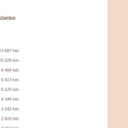
 chambre
13 687 hits
10 228 hits
6 484 hits
5 913 hits
6 125 hits
4 348 hits
3 242 hits
2 818 hits