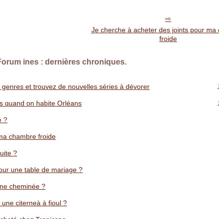
Je cherche à acheter des joints pour ma
froide
 Forum ines : dernières chroniques.
 genres et trouvez de nouvelles séries à dévorer
es quand on habite Orléans
e ?
 ma chambre froide
uite ?
our une table de mariage ?
une cheminée ?
 une citerneà à fioul ?