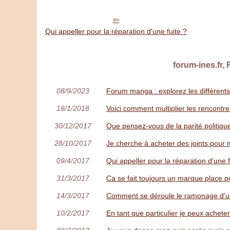
Qui appeller pour la réparation d'une fuite ?
forum-ines.fr,
08/9/2023
Forum manga : explorez les différents
18/1/2018
Voici comment multiplier les rencontr
30/12/2017
Que pensez-vous de la parité politiqu
28/10/2017
Je cherche à acheter des joints pour
09/4/2017
Qui appeller pour la réparation d'une f
31/3/2017
Ca se fait toujours un marque place p
14/3/2017
Comment se déroule le ramonage d'
10/2/2017
En tant que particulier je peux acheter