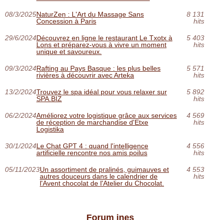
08/3/2025
NaturZen : L'Art du Massage Sans
8 131
Concession à Paris
hits
29/6/2024
Découvrez en ligne le restaurant Le Txotx à
5 403
Lons et préparez-vous à vivre un moment
hits
unique et savoureux.
09/3/2024
Rafting au Pays Basque : les plus belles
5 571
rivières à découvrir avec Arteka
hits
13/2/2024
Trouvez le spa idéal pour vous relaxer sur
5 892
SPA.BIZ
hits
06/2/2024
Améliorez votre logistique grâce aux services
4 569
de réception de marchandise d'Etxe
hits
Logistika
30/1/2024
Le Chat GPT 4 : quand l'intelligence
4 556
artificielle rencontre nos amis poilus
hits
05/11/2023
Un assortiment de pralinés, guimauves et
4 553
autres douceurs dans le calendrier de
hits
l'Avent chocolat de l'Atelier du Chocolat.
Forum ines