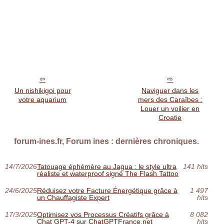
Un nishikigoi pour
Naviguer dans les
votre aquarium
mers des Caraïbes :
Louer un voilier en
Croatie
forum-ines.fr, Forum ines : dernières chroniques.
14/7/2026
Tatouage éphémère au Jagua : le style ultra
141 hits
réaliste et waterproof signé The Flash Tattoo
24/6/2025
Réduisez votre Facture Énergétique grâce à
1 497
un Chauffagiste Expert
hits
17/3/2025
Optimisez vos Processus Créatifs grâce à
8 082
Chat GPT-4 sur ChatGPTFrance.net
hits