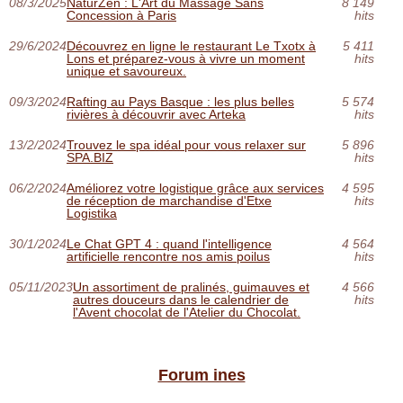
08/3/2025
NaturZen : L'Art du Massage Sans
8 149
Concession à Paris
hits
29/6/2024
Découvrez en ligne le restaurant Le Txotx à
5 411
Lons et préparez-vous à vivre un moment
hits
unique et savoureux.
09/3/2024
Rafting au Pays Basque : les plus belles
5 574
rivières à découvrir avec Arteka
hits
13/2/2024
Trouvez le spa idéal pour vous relaxer sur
5 896
SPA.BIZ
hits
06/2/2024
Améliorez votre logistique grâce aux services
4 595
de réception de marchandise d'Etxe
hits
Logistika
30/1/2024
Le Chat GPT 4 : quand l'intelligence
4 564
artificielle rencontre nos amis poilus
hits
05/11/2023
Un assortiment de pralinés, guimauves et
4 566
autres douceurs dans le calendrier de
hits
l'Avent chocolat de l'Atelier du Chocolat.
Forum ines