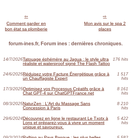
Comment garder en
Mon avis sur le spa 2
bon état sa plomberie
places
forum-ines.fr, Forum ines : dernières chroniques.
14/7/2026
Tatouage éphémère au Jagua : le style ultra
176 hits
réaliste et waterproof signé The Flash Tattoo
24/6/2025
Réduisez votre Facture Énergétique grâce à
1 517
un Chauffagiste Expert
hits
17/3/2025
Optimisez vos Processus Créatifs grâce à
8 161
Chat GPT-4 sur ChatGPTFrance.net
hits
08/3/2025
NaturZen : L'Art du Massage Sans
8 210
Concession à Paris
hits
29/6/2024
Découvrez en ligne le restaurant Le Txotx à
5 422
Lons et préparez-vous à vivre un moment
hits
unique et savoureux.
09/3/2024
Rafting au Pays Basque : les plus belles
5 582