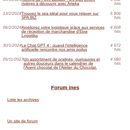
rivières à découvrir avec Arteka
hits
13/2/2024
Trouvez le spa idéal pour vous relaxer sur
5 906
SPA.BIZ
hits
06/2/2024
Améliorez votre logistique grâce aux services
4 608
de réception de marchandise d'Etxe
hits
Logistika
30/1/2024
Le Chat GPT 4 : quand l'intelligence
4 572
artificielle rencontre nos amis poilus
hits
05/11/2023
Un assortiment de pralinés, guimauves et
4 580
autres douceurs dans le calendrier de
hits
l'Avent chocolat de l'Atelier du Chocolat.
Forum ines
Liste les archives
Un site de forum