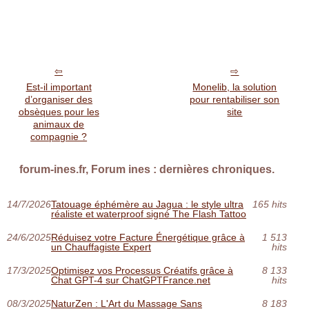
Est-il important
Monelib, la solution
d’organiser des
pour rentabiliser son
obsèques pour les
site
animaux de
compagnie ?
forum-ines.fr, Forum ines : dernières chroniques.
14/7/2026
Tatouage éphémère au Jagua : le style ultra
165 hits
réaliste et waterproof signé The Flash Tattoo
24/6/2025
Réduisez votre Facture Énergétique grâce à
1 513
un Chauffagiste Expert
hits
17/3/2025
Optimisez vos Processus Créatifs grâce à
8 133
Chat GPT-4 sur ChatGPTFrance.net
hits
08/3/2025
NaturZen : L'Art du Massage Sans
8 183