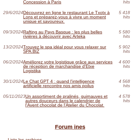
Concession à Paris
hits
29/6/2024
Découvrez en ligne le restaurant Le Txotx à
5 418
Lons et préparez-vous à vivre un moment
hits
unique et savoureux.
09/3/2024
Rafting au Pays Basque : les plus belles
5 580
rivières à découvrir avec Arteka
hits
13/2/2024
Trouvez le spa idéal pour vous relaxer sur
5 902
SPA.BIZ
hits
06/2/2024
Améliorez votre logistique grâce aux services
4 600
de réception de marchandise d'Etxe
hits
Logistika
30/1/2024
Le Chat GPT 4 : quand l'intelligence
4 568
artificielle rencontre nos amis poilus
hits
05/11/2023
Un assortiment de pralinés, guimauves et
4 578
autres douceurs dans le calendrier de
hits
l'Avent chocolat de l'Atelier du Chocolat.
Forum ines
Liste les archives